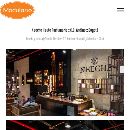
Neeche Haute Parfumerie :: C.C. Andino :: Bogotá
Diseño y montaje Tienda Neeche :: C.C. Andino :: Bogotá, Colombia :: 2018